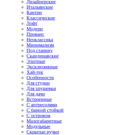
Дизайнерские
Итальянские
Кантри
Классические
Лофт
Модерн
Прованс
Неоклассика
Минимализм
Под старину
Скандинавские
Элитные
Эксклюзивные
Хай-тек
Особенности
Для студии
Для хрущевки
Для дачи
Встроенные
С антресолями
С барной стойкой
С островом
Малогабаритные
Модульные
Скрытые ручки