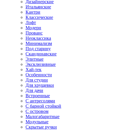
Дизайнерские
Итальянские
Кантри
Классические
Лофт
Модерн
Прованс
Неоклассика
Минимализм
Под старину
Скандинавские
Элитные
Эксклюзивные
Хай-тек
Особенности
Для студии
Для хрущевки
Для дачи
Встроенные
С антресолями
С барной стойкой
С островом
Малогабаритные
Модульные
Скрытые ручки