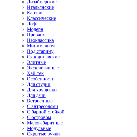
Дизайнерские
Итальянские
Кантри
Классические
Лофт
Модерн
Прованс
Неоклассика
Минимализм
Под старину
Скандинавские
Элитные
Эксклюзивные
Хай-тек
Особенности
Для студии
Для хрущевки
Для дачи
Встроенные
С антресолями
С барной стойкой
С островом
Малогабаритные
Модульные
Скрытые ручки