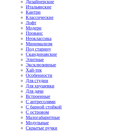
Дизайнерские
Итальянские
Кантри
Классические
Лофт
Модерн
Прованс
Неоклассика
Минимализм
Под старину
Скандинавские
Элитные
Эксклюзивные
Хай-тек
Особенности
Для студии
Для хрущевки
Для дачи
Встроенные
С антресолями
С барной стойкой
С островом
Малогабаритные
Модульные
Скрытые ручки