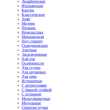
Дизайнерские
Итальянские
Кантри
Классические
Лофт
Модерн
Прованс
Неоклассика
Минимализм
Под старину
Скандинавские
Элитные
Эксклюзивные
Хай-тек
Особенности
Для студии
Для хрущевки
Для дачи
Встроенные
С антресолями
С барной стойкой
С островом
Малогабаритные
Модульные
Скрытые ручки