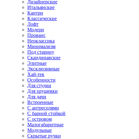
Дизайнерские
Итальянские
Кантри
Классические
Лофт
Модерн
Прованс
Неоклассика
Минимализм
Под старину
Скандинавские
Элитные
Эксклюзивные
Хай-тек
Особенности
Для студии
Для хрущевки
Для дачи
Встроенные
С антресолями
С барной стойкой
С островом
Малогабаритные
Модульные
Скрытые ручки