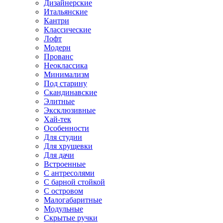
Дизайнерские
Итальянские
Кантри
Классические
Лофт
Модерн
Прованс
Неоклассика
Минимализм
Под старину
Скандинавские
Элитные
Эксклюзивные
Хай-тек
Особенности
Для студии
Для хрущевки
Для дачи
Встроенные
С антресолями
С барной стойкой
С островом
Малогабаритные
Модульные
Скрытые ручки