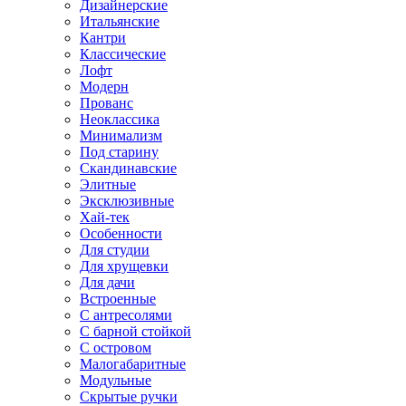
Дизайнерские
Итальянские
Кантри
Классические
Лофт
Модерн
Прованс
Неоклассика
Минимализм
Под старину
Скандинавские
Элитные
Эксклюзивные
Хай-тек
Особенности
Для студии
Для хрущевки
Для дачи
Встроенные
С антресолями
С барной стойкой
С островом
Малогабаритные
Модульные
Скрытые ручки