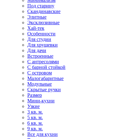
Минимализм
Под старину
Скандинавские
Элитные
Эксклюзивные
Хай-тек
Особенности
Для студии
Для хрущевки
Для дачи
Встроенные
С антресолями
С барной стойкой
С островом
Малогабаритные
Модульные
Скрытые ручки
Размер
Мини-кухни
Узкие
3 кв. м.
5 кв. м.
6 кв. м.
9 кв. м.
Все для кухни