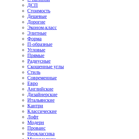
ДСП
Стоимость
Дешевые
Дорогие
Эконом-класс
Элитные
Форма
П-образные
Угловые
Прямые
Радиусные
Скошенные углы
Стиль
Современные
Евро
Английские
Дизайнерские
Итальянские
Кантри
Классические
Лофт
Модерн
Прованс
Неоклассика