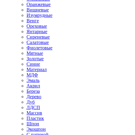
Оранжевые
Вишневые
Изумрудные
Венге
Ореховые
Янтарные
Сиреневые
Салатовые
Фиолетовые
Мятные
Золотые
Синие
Материал
МДФ
Эмаль
Акрил
Береза
Дерево
Дуб
ЛДСП
Массив
Пластик
Шпон
Экошпон
С патиной