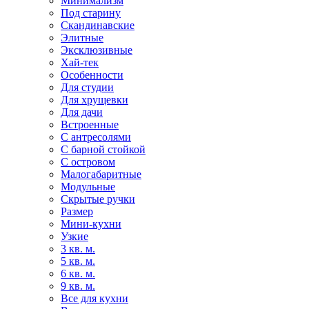
Минимализм
Под старину
Скандинавские
Элитные
Эксклюзивные
Хай-тек
Особенности
Для студии
Для хрущевки
Для дачи
Встроенные
С антресолями
С барной стойкой
С островом
Малогабаритные
Модульные
Скрытые ручки
Размер
Мини-кухни
Узкие
3 кв. м.
5 кв. м.
6 кв. м.
9 кв. м.
Все для кухни