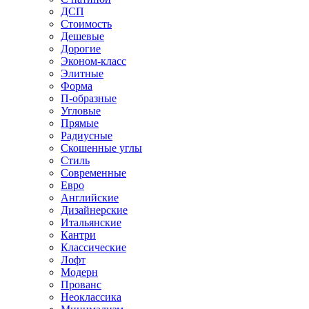
ДСП
Стоимость
Дешевые
Дорогие
Эконом-класс
Элитные
Форма
П-образные
Угловые
Прямые
Радиусные
Скошенные углы
Стиль
Современные
Евро
Английские
Дизайнерские
Итальянские
Кантри
Классические
Лофт
Модерн
Прованс
Неоклассика