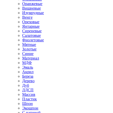
Оранжевые
Вишневые
Изумрудные
Венге
Ореховые
Янтарные
Сиреневые
Салатовые
Фиолетовые
Мятные
Золотые
Синие
Материал
МДФ
Эмаль
Акрил
Береза
Дерево
Дуб
ЛДСП
Массив
Пластик
Шпон
Экошпон
С патиной