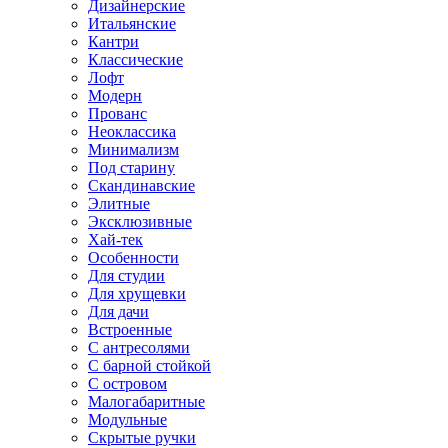
Дизайнерские
Итальянские
Кантри
Классические
Лофт
Модерн
Прованс
Неоклассика
Минимализм
Под старину
Скандинавские
Элитные
Эксклюзивные
Хай-тек
Особенности
Для студии
Для хрущевки
Для дачи
Встроенные
С антресолями
С барной стойкой
С островом
Малогабаритные
Модульные
Скрытые ручки