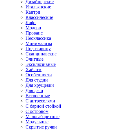
Дизайнерские
Итальянские
Кантри
Классические
Лофт
Модерн
Прованс
Неоклассика
Минимализм
Под старину
Скандинавские
Элитные
Эксклюзивные
Хай-тек
Особенности
Для студии
Для хрущевки
Для дачи
Встроенные
С антресолями
С барной стойкой
С островом
Малогабаритные
Модульные
Скрытые ручки