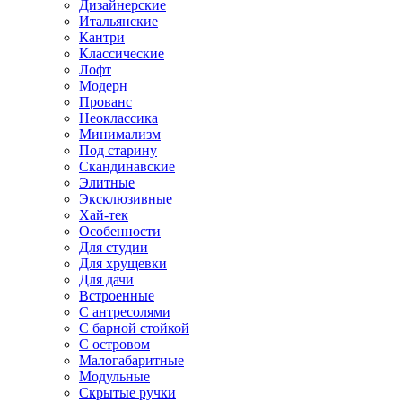
Дизайнерские
Итальянские
Кантри
Классические
Лофт
Модерн
Прованс
Неоклассика
Минимализм
Под старину
Скандинавские
Элитные
Эксклюзивные
Хай-тек
Особенности
Для студии
Для хрущевки
Для дачи
Встроенные
С антресолями
С барной стойкой
С островом
Малогабаритные
Модульные
Скрытые ручки