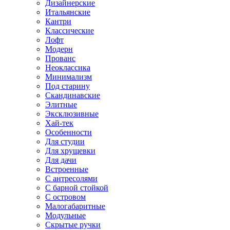
Дизайнерские
Итальянские
Кантри
Классические
Лофт
Модерн
Прованс
Неоклассика
Минимализм
Под старину
Скандинавские
Элитные
Эксклюзивные
Хай-тек
Особенности
Для студии
Для хрущевки
Для дачи
Встроенные
С антресолями
С барной стойкой
С островом
Малогабаритные
Модульные
Скрытые ручки