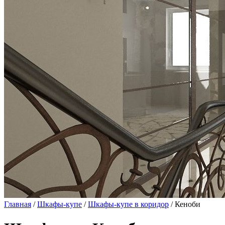
Главная
/
Шкафы-купе
/
Шкафы-купе в коридор
/ Кеноби