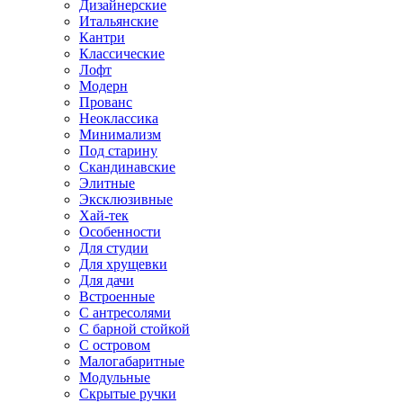
Дизайнерские
Итальянские
Кантри
Классические
Лофт
Модерн
Прованс
Неоклассика
Минимализм
Под старину
Скандинавские
Элитные
Эксклюзивные
Хай-тек
Особенности
Для студии
Для хрущевки
Для дачи
Встроенные
С антресолями
С барной стойкой
С островом
Малогабаритные
Модульные
Скрытые ручки