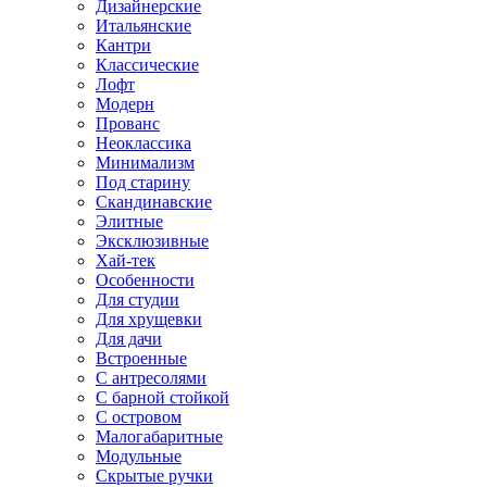
Дизайнерские
Итальянские
Кантри
Классические
Лофт
Модерн
Прованс
Неоклассика
Минимализм
Под старину
Скандинавские
Элитные
Эксклюзивные
Хай-тек
Особенности
Для студии
Для хрущевки
Для дачи
Встроенные
С антресолями
С барной стойкой
С островом
Малогабаритные
Модульные
Скрытые ручки