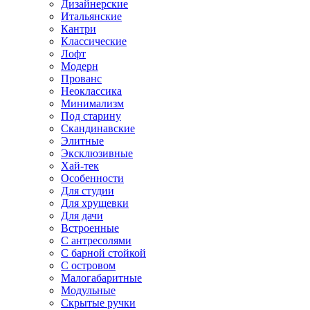
Дизайнерские
Итальянские
Кантри
Классические
Лофт
Модерн
Прованс
Неоклассика
Минимализм
Под старину
Скандинавские
Элитные
Эксклюзивные
Хай-тек
Особенности
Для студии
Для хрущевки
Для дачи
Встроенные
С антресолями
С барной стойкой
С островом
Малогабаритные
Модульные
Скрытые ручки