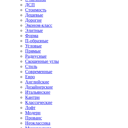
ДСП
Стоимость
Дешевые
Дорогие
Эконом-класс
Элитные
Форма
П-образные
Угловые
Прямые
Радиусные
Скошенные углы
Стиль
Современные
Евро
Английские
Дизайнерские
Итальянские
Кантри
Классические
Лофт
Модерн
Прованс
Неоклассика