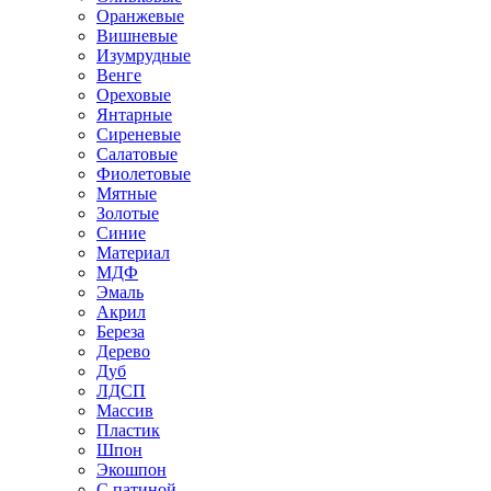
Оранжевые
Вишневые
Изумрудные
Венге
Ореховые
Янтарные
Сиреневые
Салатовые
Фиолетовые
Мятные
Золотые
Синие
Материал
МДФ
Эмаль
Акрил
Береза
Дерево
Дуб
ЛДСП
Массив
Пластик
Шпон
Экошпон
С патиной