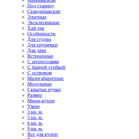
Минимализм
Под старину
Скандинавские
Элитные
Эксклюзивные
Хай-тек
Особенности
Для студии
Для хрущевки
Для дачи
Встроенные
С антресолями
С барной стойкой
С островом
Малогабаритные
Модульные
Скрытые ручки
Размер
Мини-кухни
Узкие
3 кв. м.
5 кв. м.
6 кв. м.
9 кв. м.
Все для кухни