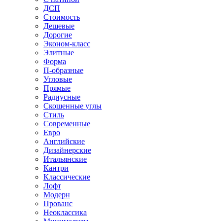
ДСП
Стоимость
Дешевые
Дорогие
Эконом-класс
Элитные
Форма
П-образные
Угловые
Прямые
Радиусные
Скошенные углы
Стиль
Современные
Евро
Английские
Дизайнерские
Итальянские
Кантри
Классические
Лофт
Модерн
Прованс
Неоклассика