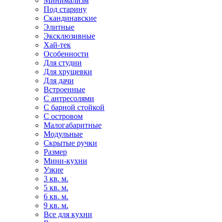
Минимализм
Под старину
Скандинавские
Элитные
Эксклюзивные
Хай-тек
Особенности
Для студии
Для хрущевки
Для дачи
Встроенные
С антресолями
С барной стойкой
С островом
Малогабаритные
Модульные
Скрытые ручки
Размер
Мини-кухни
Узкие
3 кв. м.
5 кв. м.
6 кв. м.
9 кв. м.
Все для кухни