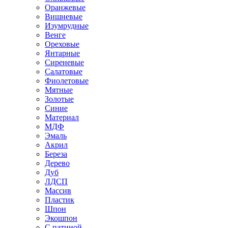
Оранжевые
Вишневые
Изумрудные
Венге
Ореховые
Янтарные
Сиреневые
Салатовые
Фиолетовые
Мятные
Золотые
Синие
Материал
МДФ
Эмаль
Акрил
Береза
Дерево
Дуб
ЛДСП
Массив
Пластик
Шпон
Экошпон
С патиной