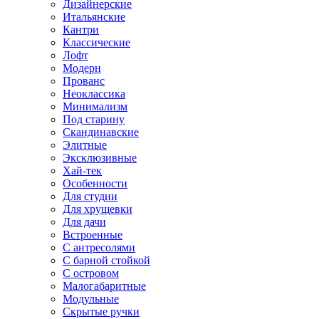
Дизайнерские
Итальянские
Кантри
Классические
Лофт
Модерн
Прованс
Неоклассика
Минимализм
Под старину
Скандинавские
Элитные
Эксклюзивные
Хай-тек
Особенности
Для студии
Для хрущевки
Для дачи
Встроенные
С антресолями
С барной стойкой
С островом
Малогабаритные
Модульные
Скрытые ручки