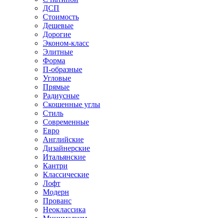
ДСП
Стоимость
Дешевые
Дорогие
Эконом-класс
Элитные
Форма
П-образные
Угловые
Прямые
Радиусные
Скошенные углы
Стиль
Современные
Евро
Английские
Дизайнерские
Итальянские
Кантри
Классические
Лофт
Модерн
Прованс
Неоклассика