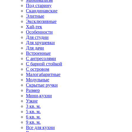
Минимализм
Под старину
Скандинавские
Элитные
Эксклюзивные
Хай-тек
Особенности
Для студии
Для хрущевки
Для дачи
Встроенные
С антресолями
С барной стойкой
С островом
Малогабаритные
Модульные
Скрытые ручки
Размер
Мини-кухни
Узкие
3 кв. м.
5 кв. м.
6 кв. м.
9 кв. м.
Все для кухни