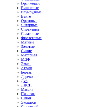
Оранжевые
Вишневые
Изумрудные
Венге
Ореховые
Янтарные
Сиреневые
Салатовые
Фиолетовые
Мятные
Золотые
Синие
Материал
МДФ
Эмаль
Акрил
Береза
Дерево
Дуб
ЛДСП
Массив
Пластик
Шпон
Экошпон
С патиной