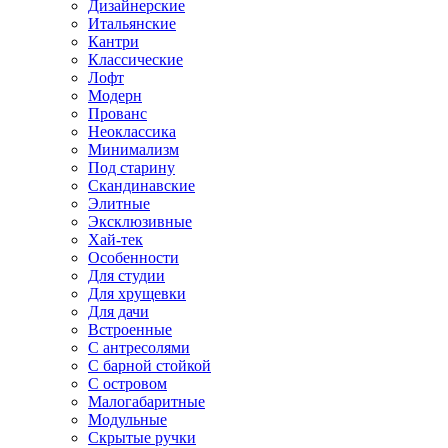
Дизайнерские
Итальянские
Кантри
Классические
Лофт
Модерн
Прованс
Неоклассика
Минимализм
Под старину
Скандинавские
Элитные
Эксклюзивные
Хай-тек
Особенности
Для студии
Для хрущевки
Для дачи
Встроенные
С антресолями
С барной стойкой
С островом
Малогабаритные
Модульные
Скрытые ручки