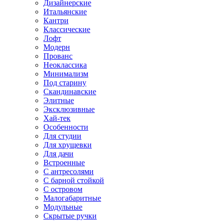
Дизайнерские
Итальянские
Кантри
Классические
Лофт
Модерн
Прованс
Неоклассика
Минимализм
Под старину
Скандинавские
Элитные
Эксклюзивные
Хай-тек
Особенности
Для студии
Для хрущевки
Для дачи
Встроенные
С антресолями
С барной стойкой
С островом
Малогабаритные
Модульные
Скрытые ручки