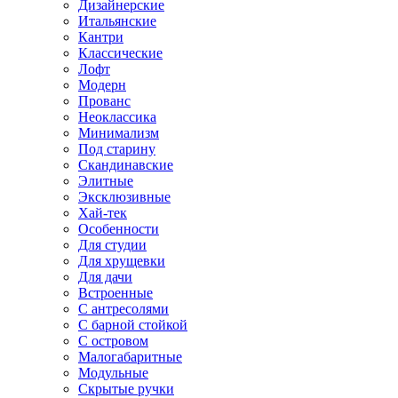
Дизайнерские
Итальянские
Кантри
Классические
Лофт
Модерн
Прованс
Неоклассика
Минимализм
Под старину
Скандинавские
Элитные
Эксклюзивные
Хай-тек
Особенности
Для студии
Для хрущевки
Для дачи
Встроенные
С антресолями
С барной стойкой
С островом
Малогабаритные
Модульные
Скрытые ручки