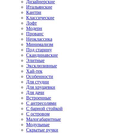
Дизайнерские
Итальянские
Кантри
Классические
Лофт
Модерн
Прованс
Неоклассика
Минимализм
Под старину
Скандинавские
Элитные
Эксклюзивные
Хай-тек
Особенности
Для студии
Для хрущевки
Для дачи
Встроенные
С антресолями
С барной стойкой
С островом
Малогабаритные
Модульные
Скрытые ручки