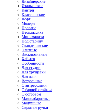
Дизайнерские
Итальянские
Кантри
Классические
Лофт
Модерн
Прованс
Неоклассика
Минимализм
Под старину
Скандинавские
Элитные
Эксклюзивные
Хай-тек
Особенности
Для студии
Для хрущевки
Для дачи
Встроенные
С антресолями
С барной стойкой
С островом
Малогабаритные
Модульные
Скрытые ручки