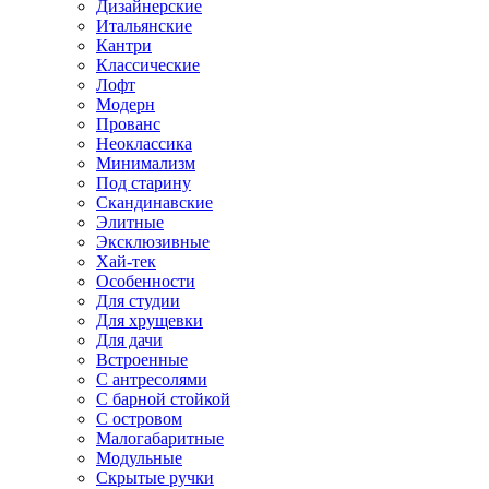
Дизайнерские
Итальянские
Кантри
Классические
Лофт
Модерн
Прованс
Неоклассика
Минимализм
Под старину
Скандинавские
Элитные
Эксклюзивные
Хай-тек
Особенности
Для студии
Для хрущевки
Для дачи
Встроенные
С антресолями
С барной стойкой
С островом
Малогабаритные
Модульные
Скрытые ручки