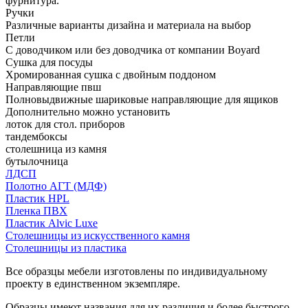
фурнитура.
Ручки
Различные варианты дизайна и материала на выбор
Петли
С доводчиком или без доводчика от компании Boyard
Сушка для посуды
Хромированная сушка с двойным поддоном
Направляющие пвш
Полновыдвижные шариковые направляющие для ящиков
Дополнительно можно установить
лоток для стол. приборов
тандембоксы
столешница из камня
бутылочница
ЛДСП
Полотно АГТ (МДФ)
Пластик HPL
Пленка ПВХ
Пластик Alvic Luxe
Столешницы из искусственного камня
Столешницы из пластика
Все образцы мебели изготовлены по индивидуальному
проекту в единственном экземпляре.
Образцы имеют названия для их различия и более быстрого