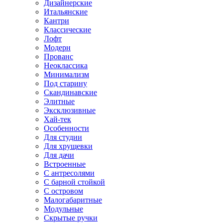
Дизайнерские
Итальянские
Кантри
Классические
Лофт
Модерн
Прованс
Неоклассика
Минимализм
Под старину
Скандинавские
Элитные
Эксклюзивные
Хай-тек
Особенности
Для студии
Для хрущевки
Для дачи
Встроенные
С антресолями
С барной стойкой
С островом
Малогабаритные
Модульные
Скрытые ручки