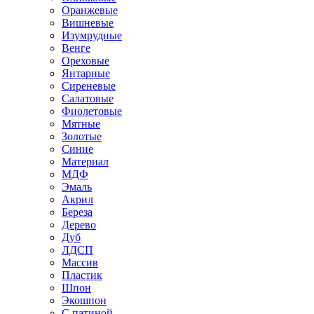
Оранжевые
Вишневые
Изумрудные
Венге
Ореховые
Янтарные
Сиреневые
Салатовые
Фиолетовые
Мятные
Золотые
Синие
Материал
МДФ
Эмаль
Акрил
Береза
Дерево
Дуб
ЛДСП
Массив
Пластик
Шпон
Экошпон
С патиной