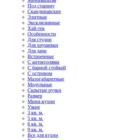
Минимализм
Под старину
Скандинавские
Элитные
Эксклюзивные
Хай-тек
Особенности
Для студии
Для хрущевки
Для дачи
Встроенные
С антресолями
С барной стойкой
С островом
Малогабаритные
Модульные
Скрытые ручки
Размер
Мини-кухни
Узкие
3 кв. м.
5 кв. м.
6 кв. м.
9 кв. м.
Все для кухни