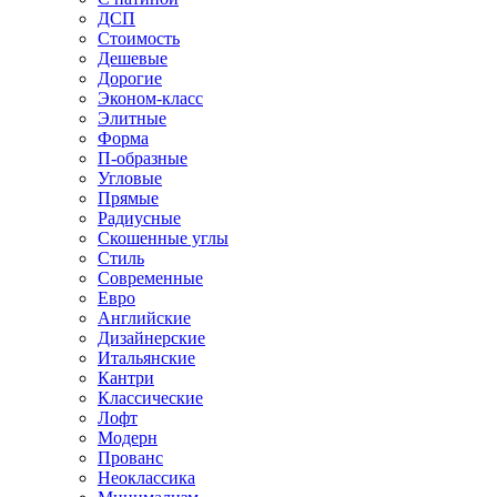
ДСП
Стоимость
Дешевые
Дорогие
Эконом-класс
Элитные
Форма
П-образные
Угловые
Прямые
Радиусные
Скошенные углы
Стиль
Современные
Евро
Английские
Дизайнерские
Итальянские
Кантри
Классические
Лофт
Модерн
Прованс
Неоклассика