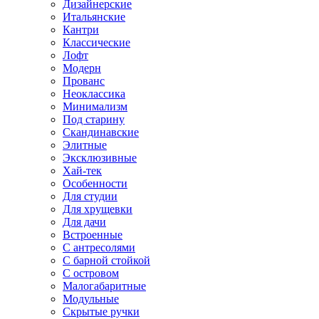
Дизайнерские
Итальянские
Кантри
Классические
Лофт
Модерн
Прованс
Неоклассика
Минимализм
Под старину
Скандинавские
Элитные
Эксклюзивные
Хай-тек
Особенности
Для студии
Для хрущевки
Для дачи
Встроенные
С антресолями
С барной стойкой
С островом
Малогабаритные
Модульные
Скрытые ручки