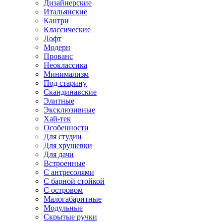
Дизайнерские
Итальянские
Кантри
Классические
Лофт
Модерн
Прованс
Неоклассика
Минимализм
Под старину
Скандинавские
Элитные
Эксклюзивные
Хай-тек
Особенности
Для студии
Для хрущевки
Для дачи
Встроенные
С антресолями
С барной стойкой
С островом
Малогабаритные
Модульные
Скрытые ручки