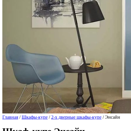
Главная
/
Шкафы-купе
/
2-х дверные шкафы-купе
/ Энсайн