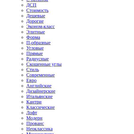
ДСП
Стоимость
Дешевые
Дорогие
Эконом-класс
Элитные
Форма
П-образные
Угловые
Прямые
Радиусные
Скошенные углы
Стиль
Современные
Евро
Английские
Дизайнерские
Итальянские
Кантри
Классические
Лофт
Модерн
Прованс
Неоклассика