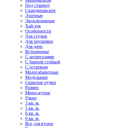
Минимализм
Под старину
Скандинавские
Элитные
Эксклюзивные
Хай-тек
Особенности
Для студии
Для хрущевки
Для дачи
Встроенные
С антресолями
С барной стойкой
С островом
Малогабаритные
Модульные
Скрытые ручки
Размер
Мини-кухни
Узкие
3 кв. м.
5 кв. м.
6 кв. м.
9 кв. м.
Все для кухни