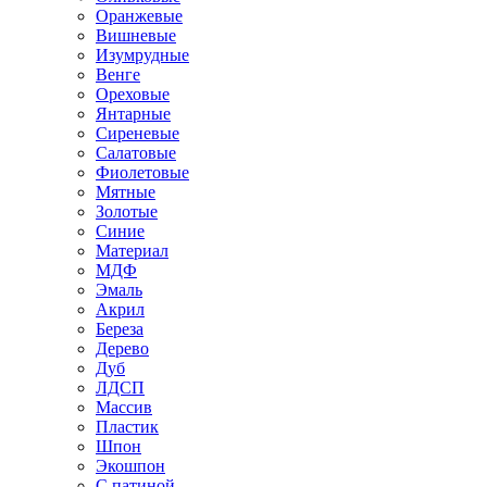
Оранжевые
Вишневые
Изумрудные
Венге
Ореховые
Янтарные
Сиреневые
Салатовые
Фиолетовые
Мятные
Золотые
Синие
Материал
МДФ
Эмаль
Акрил
Береза
Дерево
Дуб
ЛДСП
Массив
Пластик
Шпон
Экошпон
С патиной