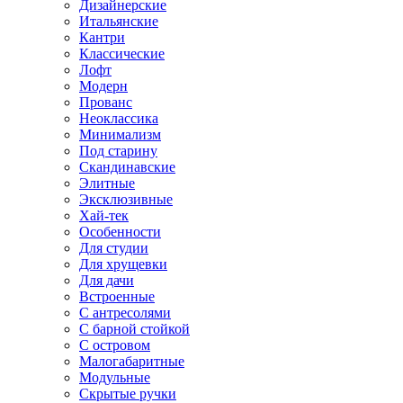
Дизайнерские
Итальянские
Кантри
Классические
Лофт
Модерн
Прованс
Неоклассика
Минимализм
Под старину
Скандинавские
Элитные
Эксклюзивные
Хай-тек
Особенности
Для студии
Для хрущевки
Для дачи
Встроенные
С антресолями
С барной стойкой
С островом
Малогабаритные
Модульные
Скрытые ручки