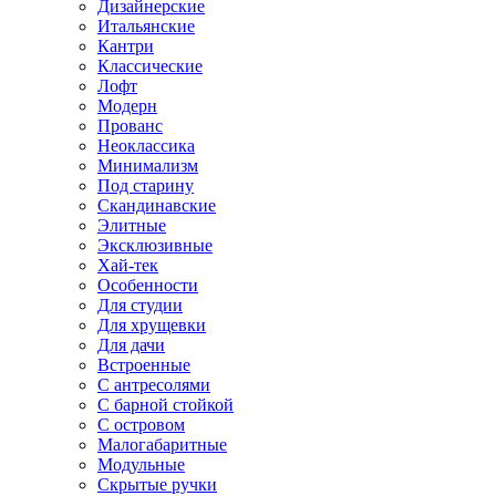
Дизайнерские
Итальянские
Кантри
Классические
Лофт
Модерн
Прованс
Неоклассика
Минимализм
Под старину
Скандинавские
Элитные
Эксклюзивные
Хай-тек
Особенности
Для студии
Для хрущевки
Для дачи
Встроенные
С антресолями
С барной стойкой
С островом
Малогабаритные
Модульные
Скрытые ручки