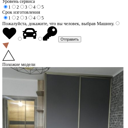
Уровень сервиса
1
2
3
4
5
Срок изготовления
1
2
3
4
5
Пожалуйста, докажите, что вы человек, выбрав
Машину
.
Похожие модели