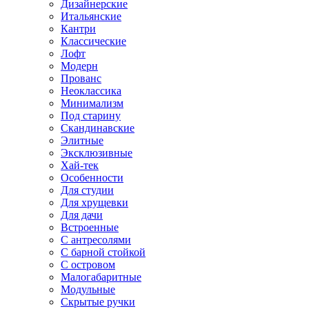
Дизайнерские
Итальянские
Кантри
Классические
Лофт
Модерн
Прованс
Неоклассика
Минимализм
Под старину
Скандинавские
Элитные
Эксклюзивные
Хай-тек
Особенности
Для студии
Для хрущевки
Для дачи
Встроенные
С антресолями
С барной стойкой
С островом
Малогабаритные
Модульные
Скрытые ручки