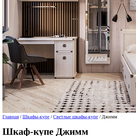
Главная
/
Шкафы-купе
/
Светлые шкафы-купе
/ Джимм
Шкаф-купе Джимм