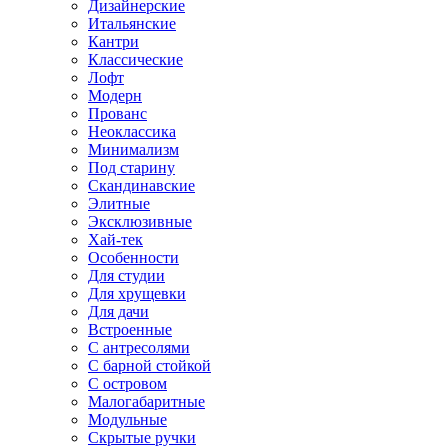
Дизайнерские
Итальянские
Кантри
Классические
Лофт
Модерн
Прованс
Неоклассика
Минимализм
Под старину
Скандинавские
Элитные
Эксклюзивные
Хай-тек
Особенности
Для студии
Для хрущевки
Для дачи
Встроенные
С антресолями
С барной стойкой
С островом
Малогабаритные
Модульные
Скрытые ручки