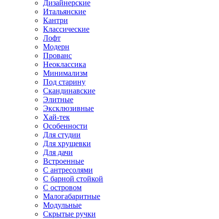
Дизайнерские
Итальянские
Кантри
Классические
Лофт
Модерн
Прованс
Неоклассика
Минимализм
Под старину
Скандинавские
Элитные
Эксклюзивные
Хай-тек
Особенности
Для студии
Для хрущевки
Для дачи
Встроенные
С антресолями
С барной стойкой
С островом
Малогабаритные
Модульные
Скрытые ручки