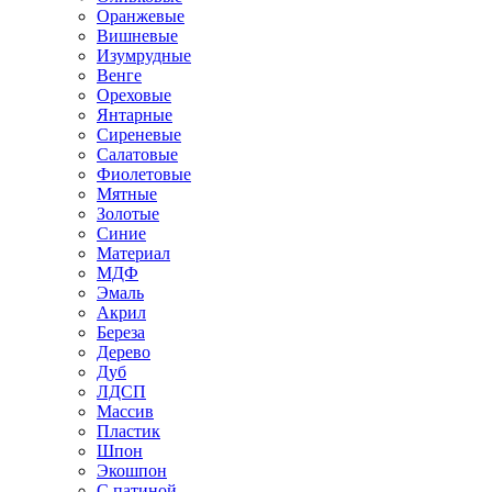
Оранжевые
Вишневые
Изумрудные
Венге
Ореховые
Янтарные
Сиреневые
Салатовые
Фиолетовые
Мятные
Золотые
Синие
Материал
МДФ
Эмаль
Акрил
Береза
Дерево
Дуб
ЛДСП
Массив
Пластик
Шпон
Экошпон
С патиной