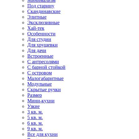
Минимализм
Под старину
Скандинавские
Элитные
Эксклюзивные
Хай-тек
Особенности
Для студии
Для хрущевки
Для дачи
Встроенные
С антресолями
С барной стойкой
С островом
Малогабаритные
Модульные
Скрытые ручки
Размер
Мини-кухни
Узкие
3 кв. м.
5 кв. м.
6 кв. м.
9 кв. м.
Все для кухни