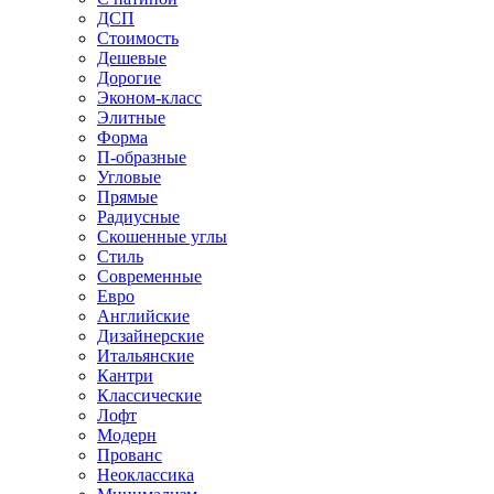
ДСП
Стоимость
Дешевые
Дорогие
Эконом-класс
Элитные
Форма
П-образные
Угловые
Прямые
Радиусные
Скошенные углы
Стиль
Современные
Евро
Английские
Дизайнерские
Итальянские
Кантри
Классические
Лофт
Модерн
Прованс
Неоклассика