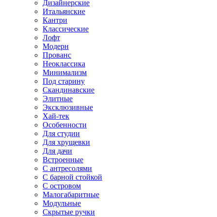
Дизайнерские
Итальянские
Кантри
Классические
Лофт
Модерн
Прованс
Неоклассика
Минимализм
Под старину
Скандинавские
Элитные
Эксклюзивные
Хай-тек
Особенности
Для студии
Для хрущевки
Для дачи
Встроенные
С антресолями
С барной стойкой
С островом
Малогабаритные
Модульные
Скрытые ручки