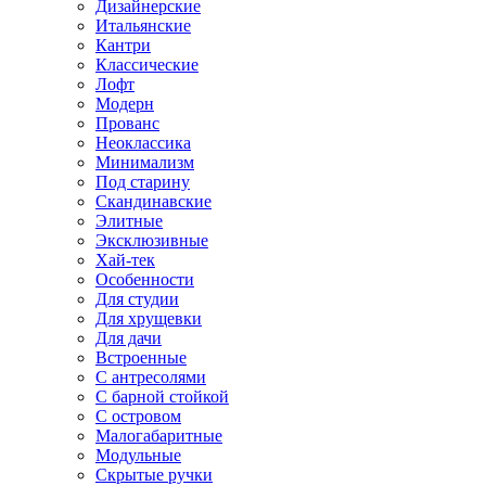
Дизайнерские
Итальянские
Кантри
Классические
Лофт
Модерн
Прованс
Неоклассика
Минимализм
Под старину
Скандинавские
Элитные
Эксклюзивные
Хай-тек
Особенности
Для студии
Для хрущевки
Для дачи
Встроенные
С антресолями
С барной стойкой
С островом
Малогабаритные
Модульные
Скрытые ручки