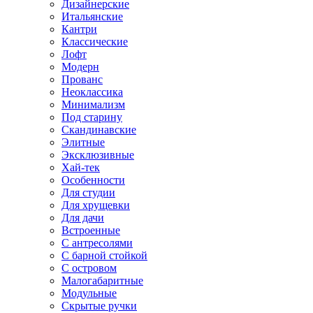
Дизайнерские
Итальянские
Кантри
Классические
Лофт
Модерн
Прованс
Неоклассика
Минимализм
Под старину
Скандинавские
Элитные
Эксклюзивные
Хай-тек
Особенности
Для студии
Для хрущевки
Для дачи
Встроенные
С антресолями
С барной стойкой
С островом
Малогабаритные
Модульные
Скрытые ручки