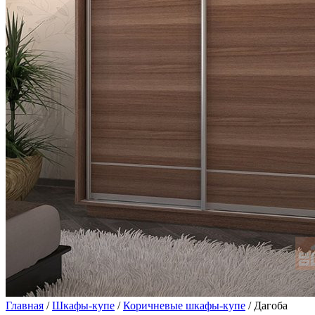
Главная
/
Шкафы-купе
/
Коричневые шкафы-купе
/ Дагоба