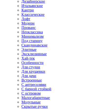
Дизайнерские
Итальянские
Кантри
Классические
Лофт
Модерн
Прованс
Неоклассика
Минимализм
Под старину
Скандинавские
Элитные
Эксклюзивные
Хай-тек
Особенности
Для студии
Для хрущевки
Для дачи
Встроенные
С антресолями
С барной стойкой
С островом
Малогабаритные
Модульные
Скрытые ручки