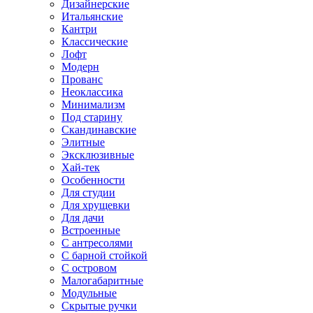
Дизайнерские
Итальянские
Кантри
Классические
Лофт
Модерн
Прованс
Неоклассика
Минимализм
Под старину
Скандинавские
Элитные
Эксклюзивные
Хай-тек
Особенности
Для студии
Для хрущевки
Для дачи
Встроенные
С антресолями
С барной стойкой
С островом
Малогабаритные
Модульные
Скрытые ручки