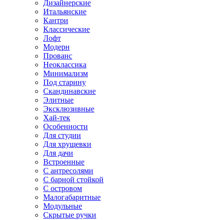
Дизайнерские
Итальянские
Кантри
Классические
Лофт
Модерн
Прованс
Неоклассика
Минимализм
Под старину
Скандинавские
Элитные
Эксклюзивные
Хай-тек
Особенности
Для студии
Для хрущевки
Для дачи
Встроенные
С антресолями
С барной стойкой
С островом
Малогабаритные
Модульные
Скрытые ручки