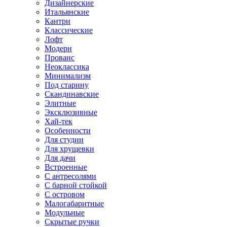
Дизайнерские
Итальянские
Кантри
Классические
Лофт
Модерн
Прованс
Неоклассика
Минимализм
Под старину
Скандинавские
Элитные
Эксклюзивные
Хай-тек
Особенности
Для студии
Для хрущевки
Для дачи
Встроенные
С антресолями
С барной стойкой
С островом
Малогабаритные
Модульные
Скрытые ручки