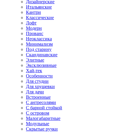
Дизайнерские
Итальянские
Кантри
Классические
Лофт
Модерн
Прованс
Неоклассика
Минимализм
Под старину
Скандинавские
Элитные
Эксклюзивные
Хай-тек
Особенности
Для студии
Для хрущевки
Для дачи
Встроенные
С антресолями
С барной стойкой
С островом
Малогабаритные
Модульные
Скрытые ручки