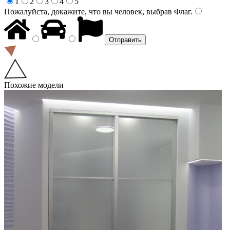
1
2
3
4
5
Пожалуйста, докажите, что вы человек, выбрав
Флаг
.
Похожие модели