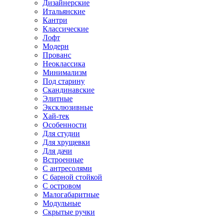
Дизайнерские
Итальянские
Кантри
Классические
Лофт
Модерн
Прованс
Неоклассика
Минимализм
Под старину
Скандинавские
Элитные
Эксклюзивные
Хай-тек
Особенности
Для студии
Для хрущевки
Для дачи
Встроенные
С антресолями
С барной стойкой
С островом
Малогабаритные
Модульные
Скрытые ручки