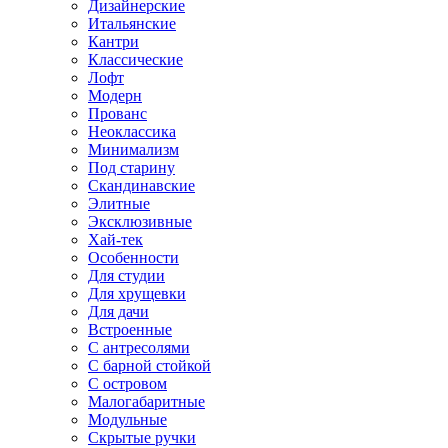
Дизайнерские
Итальянские
Кантри
Классические
Лофт
Модерн
Прованс
Неоклассика
Минимализм
Под старину
Скандинавские
Элитные
Эксклюзивные
Хай-тек
Особенности
Для студии
Для хрущевки
Для дачи
Встроенные
С антресолями
С барной стойкой
С островом
Малогабаритные
Модульные
Скрытые ручки