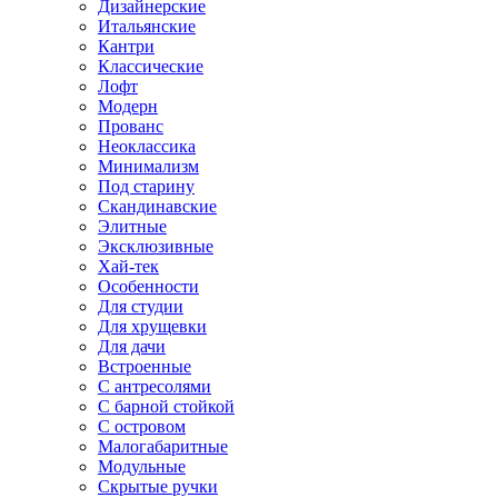
Дизайнерские
Итальянские
Кантри
Классические
Лофт
Модерн
Прованс
Неоклассика
Минимализм
Под старину
Скандинавские
Элитные
Эксклюзивные
Хай-тек
Особенности
Для студии
Для хрущевки
Для дачи
Встроенные
С антресолями
С барной стойкой
С островом
Малогабаритные
Модульные
Скрытые ручки