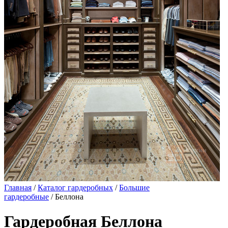
Главная
/
Каталог гардеробных
/
Большие
гардеробные
/ Беллона
Гардеробная Беллона