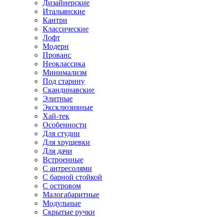
Дизайнерские
Итальянские
Кантри
Классические
Лофт
Модерн
Прованс
Неоклассика
Минимализм
Под старину
Скандинавские
Элитные
Эксклюзивные
Хай-тек
Особенности
Для студии
Для хрущевки
Для дачи
Встроенные
С антресолями
С барной стойкой
С островом
Малогабаритные
Модульные
Скрытые ручки